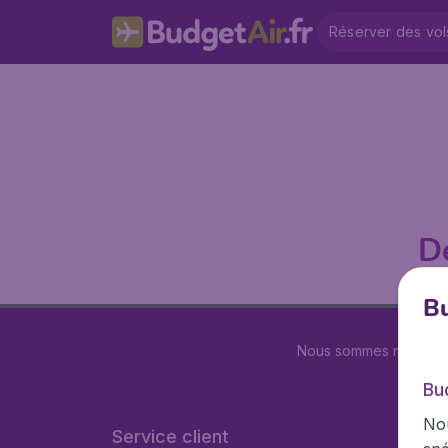
Réserver des vol
D
Bu
Nous sommes notés
4.
Bu
Nou
Service client