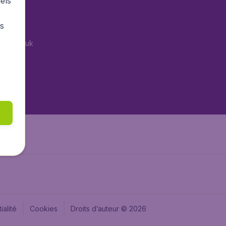
els
tAir.es
rs
Air.it
tAir.co.uk
tAir.nl
aden.de
aden.at
ialité
Cookies
Droits d’auteur © 2026