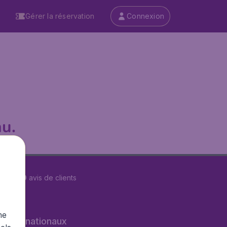
Gérer la réservation
Connexion
u.
r
29560
avis de clients
me
s internationaux