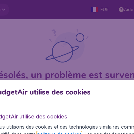
s
EUR
Aide
ésolés, un problème est surven
dgetAir utilise des cookies
1 sur 5
sur Trustpilot
Basé su
dgetAir utilise des cookies
s utilisons des cookies et des technologies similaires com
BudgetAir.fr
Site