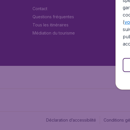
spé
gar
Contact
coo
Questions fréquentes
(
voi
Tous les itinéraires
sui
Médiation du tourisme
pub
acc
Déclaration d’accessibilité
Conditions g