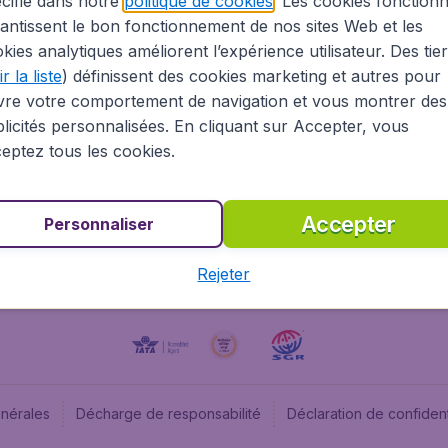
cifié dans notre
politique de cookies
. Les cookies fonctionn
antissent le bon fonctionnement de nos sites Web et les
À propos
Budge
kies analytiques améliorent l’expérience utilisateur. Des tie
Information Légale
Budget
r la liste
) définissent des cookies marketing et autres pour
Carrières
Budge
vre votre comportement de navigation et vous montrer des
Devenez partenaire
Budge
licités personnalisées. En cliquant sur Accepter, vous
Vols pas chers
Flugl
eptez tous les cookies.
Flugl
Accepter
Personnaliser
Rejeter
énérales
Décharge de responsabilité
Déclaration de confident