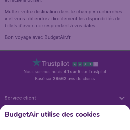
et facile à utiliser.
Mettez votre destination dans le champ « recherches
» et vous obtiendrez directement les disponibilités de
billets d'avion correspondant à vos dates.
Bon voyage avec BudgetAir.fr
Nous sommes notés
4.1 sur 5
sur Trustpilot
Basé sur
29562
avis de clients
Service client
BudgetAir utilise des cookies
BudgetAir.fr