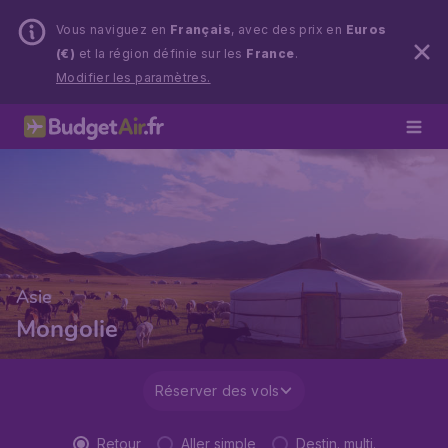
Vous naviguez en
Français
, avec des prix en
Euros
(€)
et la région définie sur les
France
.
Modifier les paramètres.
Asie
Mongolie
Réserver des vols
Retour
Aller simple
Destin. multi.