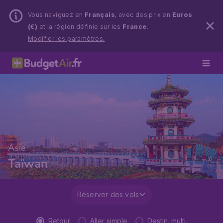
Vous naviguez en
Français
, avec des prix en
Euros
(€)
et la région définie sur les
France
.
Modifier les paramètres.
Asie
Taïwan
Réserver des vols
Retour
Aller simple
Destin. multi.