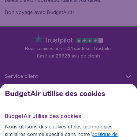
billets d'avion correspondant à vos dates.
Bon voyage avec BudgetAir.fr
Nous sommes notés
4.1 sur 5
sur Trustpilot
Basé sur
29628
avis de clients
Service client
BudgetAir utilise des cookies
BudgetAir.fr
BudgetAir utilise des cookies
Sites internationaux
Nous utilisons des cookies et des technologies
similaires comme spécifié dans notre
politique de