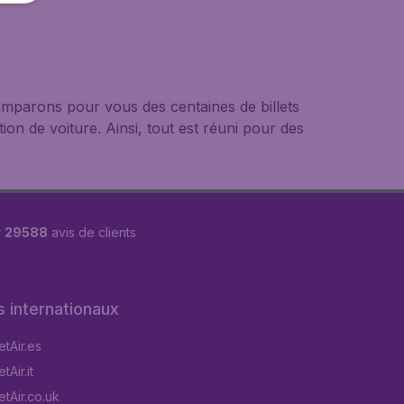
mparons pour vous des centaines de billets
ion de voiture. Ainsi, tout est réuni pour des
r
29588
avis de clients
s internationaux
tAir.es
Air.it
tAir.co.uk