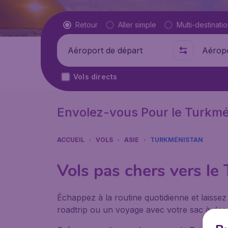
Type de vol
Retour
Aller simple
Multi-destinati
Départ de
Où
Vols directs
Envolez-vous Pour le Turkmé
ACCUEIL
VOLS
ASIE
TURKMÉNISTAN
Vols pas chers vers le
Échappez à la routine quotidienne et laissez
roadtrip ou un voyage avec votre sac à dos, 