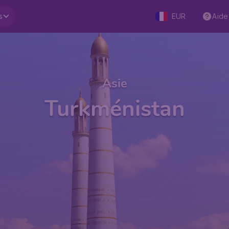
s
EUR
Aide
Asie
Turkménistan