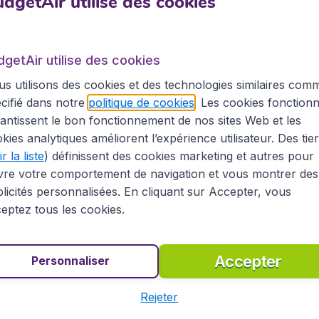
dgetAir utilise des cookies
an qui vous sont proposés sur BudgetAir.fr, voyagez à un p
 BudgetAir.fr vous pouvez économiser? Recherchez votre bi
mpagnies aériennes.
dgetAir utilise des cookies
getAir.fr pour Turkménistan
s utilisons des cookies et des technologies similaires com
cifié dans notre
politique de cookies
. Les cookies fonctionn
els, en temps réel, de compagnies aériennes régulières comm
antissent le bon fonctionnement de nos sites Web et les
es aériennes low-cost telles que EasyJet, Ryanair ou Tran
kies analytiques améliorent l’expérience utilisateur. Des tie
à destination du Turkménistan.
r la liste
) définissent des cookies marketing et autres pour
vre votre comportement de navigation et vous montrer des
vu à cet effet et vous obtiendrez un aperçu de tous nos bil
ifs les plus compétitifs du marché.
licités personnalisées. En cliquant sur Accepter, vous
eptez tous les cookies.
 !
Accepter
Personnaliser
Rejeter