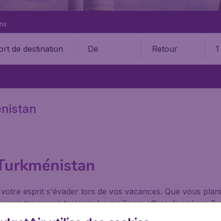
ons
De
Retour
1
nistan
 Turkménistan
 votre esprit s'évader lors de vos vacances. Que vous planif
vous trouverez toujours les meilleurs offres de vol sur Bud