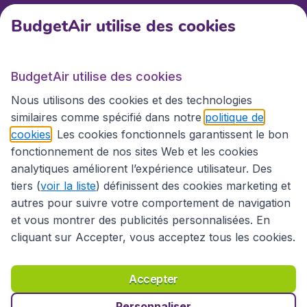
BudgetAir utilise des cookies
BudgetAir.fr
BudgetAir utilise des cookies
Sites internationaux
Nous utilisons des cookies et des technologies
similaires comme spécifié dans notre
politique de
cookies
. Les cookies fonctionnels garantissent le bon
fonctionnement de nos sites Web et les cookies
analytiques améliorent l’expérience utilisateur. Des
tiers (
voir la liste
) définissent des cookies marketing et
autres pour suivre votre comportement de navigation
et vous montrer des publicités personnalisées. En
cliquant sur Accepter, vous acceptez tous les cookies.
Déclaration d’accessibilité
Conditions générales
Décharge de responsabilité
Déclaration de confidentialité
Cookies
Accepter
Droits d’auteur © 2026
Personnaliser