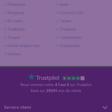
Philippines
Qatar
Singapour
Coree Du Sud
Sri Lanka
Taiwan
Tadjikistan
Thailande
Turquie
Turkmenistan
Emirats Arabes Unis
Ouzbekistan
Vietnam
Nous sommes notés
4.1 sur 5
sur Trustpilot
Basé sur
29591
avis de clients
Service client