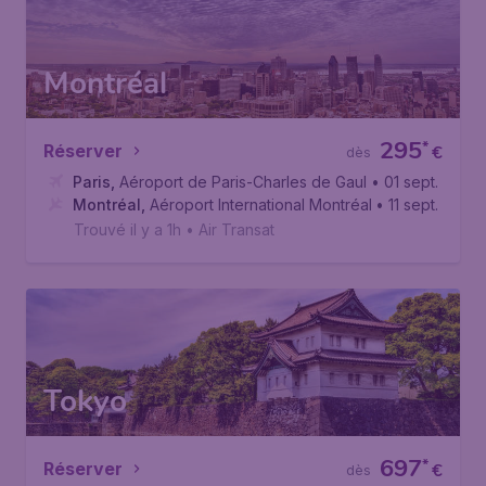
Montréal
295
*
Réserver
€
dès
Paris
,
Aéroport de Paris-Charles de Gaulle
• 01 sept.
Montréal
,
Aéroport International Montréal-Trudeau
• 11 sept.
Trouvé il y a 1h
•
Air Transat
Tokyo
697
*
Réserver
€
dès