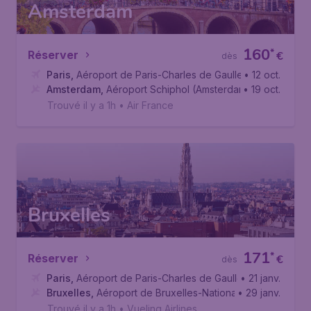
Amsterdam
160
*
Réserver
€
dès
Paris
,
Aéroport de Paris-Charles de Gaulle
• 12 oct.
Amsterdam
,
Aéroport Schiphol (Amsterdam)
• 19 oct.
Trouvé il y a 1h
•
Air France
Bruxelles
171
*
Réserver
€
dès
Paris
,
Aéroport de Paris-Charles de Gaulle
• 21 janv.
Bruxelles
,
Aéroport de Bruxelles-National
• 29 janv.
Trouvé il y a 1h
•
Vueling Airlines