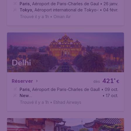
Paris
,
Aéroport de Paris-Charles de Gaulle
• 26 janv.
Tokyo
,
Aéroport international de Tokyo-Haneda
• 04 févr.
Trouvé il y a 1h
•
Oman Air
Delhi
421
*
Réserver
€
dès
Paris
,
Aéroport de Paris-Charles de Gaulle
• 09 oct.
New
• 17 oct.
Delhi
,
Aéroport international Indira Gandhi
Trouvé il y a 1h
•
Etihad Airways