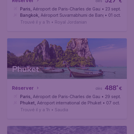
527
Réserver
€
dès
Paris
,
Aéroport de Paris-Charles de Gaulle
• 23 sept.
Bangkok
,
Aéroport Suvarnabhumi de Bangkok
• 01 oct.
Trouvé il y a 1h
•
Royal Jordanian
Phuket
488
*
Réserver
€
dès
Paris
,
Aéroport de Paris-Charles de Gaulle
• 29 sept.
Phuket
,
Aéroport international de Phuket
• 07 oct.
Trouvé il y a 1h
•
Saudia