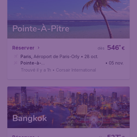
Pointe-À-Pitre
546
*
Réserver
€
dès
Paris
,
Aéroport de Paris-Orly
• 28 oct.
Pointe-à-
• 05 nov.
Pitre
,
Aéroport de Guadeloupe-Maryse Condé
Trouvé il y a 1h
•
Corsair International
Bangkok
*