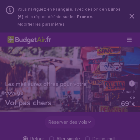
Vous naviguez en
Français
, avec des prix en
Euros
(€)
et la région définie sur les
France
.
Modifier les paramètres.
Les meilleures offres pour votre
voyage
À partir
de
Vol pas chers
69
*
€
Réserver des vols
Retour
Aller simple
Destin. multi.