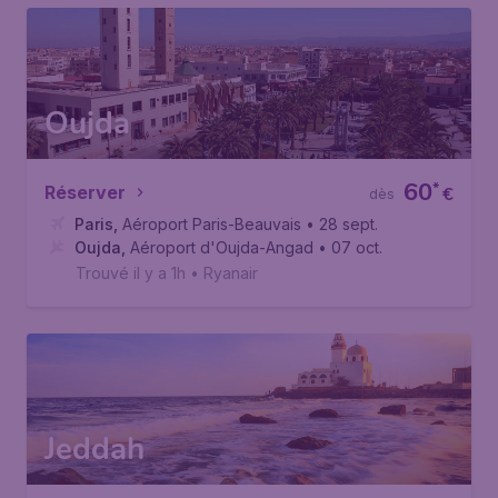
Oujda
60
*
Réserver
€
dès
Paris
,
Aéroport Paris-Beauvais
• 28 sept.
Oujda
,
Aéroport d'Oujda-Angad
• 07 oct.
Trouvé il y a 1h
•
Ryanair
Jeddah