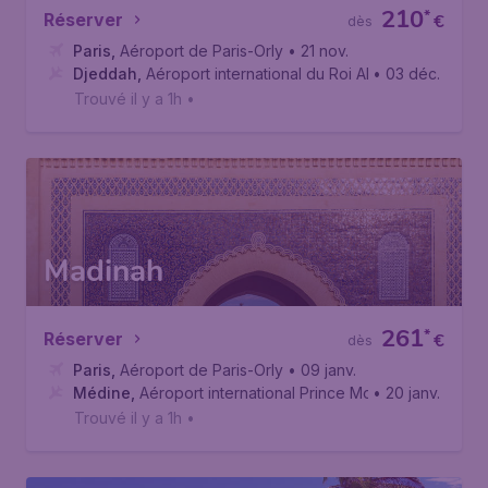
210
*
Réserver
€
dès
Paris
,
Aéroport de Paris-Orly
• 21 nov.
Djeddah
,
Aéroport international du Roi Abdelaziz
• 03 déc.
Trouvé il y a 1h
•
Madinah
261
*
Réserver
€
dès
Paris
,
Aéroport de Paris-Orly
• 09 janv.
Médine
,
Aéroport international Prince Mohammad Bin Ab
• 20 janv.
Trouvé il y a 1h
•