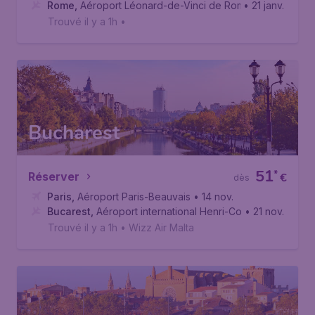
Rome
,
Aéroport Léonard-de-Vinci de Rome Fiumicino
• 21 janv.
Trouvé il y a 1h
•
Bucharest
51
*
Réserver
€
dès
Paris
,
Aéroport Paris-Beauvais
• 14 nov.
Bucarest
,
Aéroport international Henri-Coandă
• 21 nov.
Trouvé il y a 1h
•
Wizz Air Malta